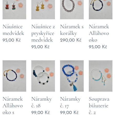
Náušnice
Náušnice z
Náramek s
Náramek
medvídek
pryskyřice
korálky
Alláhovo
medvídek
oko
95,00
Kč
290,00
Kč
95,00
Kč
95,00
Kč
Náramek
Náramky
Náramky
Souprava
Alláhovo
č. 18
č. 17
bižuterie
oko s
č. 2
99,00
Kč
99,00
Kč