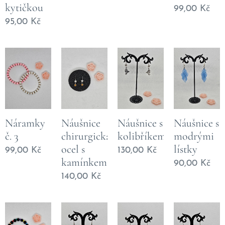
kytičkou
99,00
Kč
95,00
Kč
Náramky
Náušnice
Náušnice s
Náušnice s
č. 3
chirurgická
kolibříkem
modrými
ocel s
lístky
99,00
Kč
130,00
Kč
kamínkem
90,00
Kč
140,00
Kč