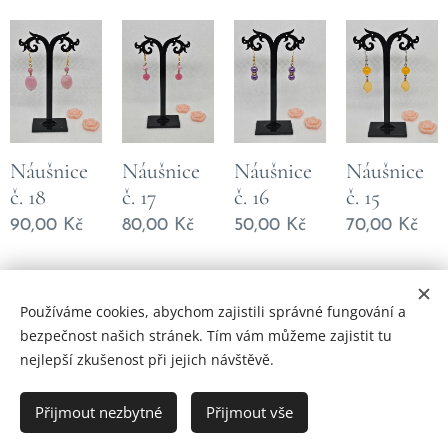
Náušnice
Náušnice
Náušnice
Náušnice
č. 18
č. 17
č. 16
č. 15
90,00
Kč
80,00
Kč
50,00
Kč
70,00
Kč
Předchozí
Následující
Používáme cookies, abychom zajistili správné fungování a
bezpečnost našich stránek. Tím vám můžeme zajistit tu
nejlepší zkušenost při jejich návštěvě.
© 2023 Všechna práva vyhrazena
Přijmout nezbytné
Přijmout vše
Vytvořeno službou
Webnode
Cookies