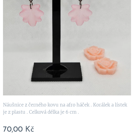
Náušnice z černého kovu na afro háček . Korálek a lístek
je z plastu . Celková délka je 6 cm .
70,00
Kč