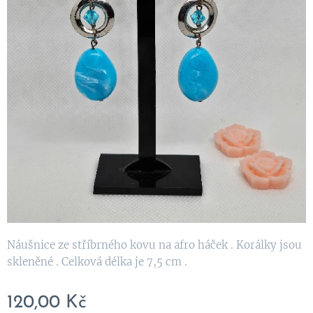
Náušnice ze stříbrného kovu na afro háček . Korálky jsou
skleněné . Celková délka je 7,5 cm .
120,00
Kč