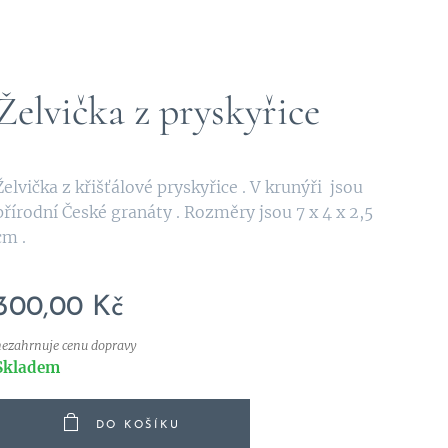
Želvička z pryskyřice
Želvička z křišťálové pryskyřice . V krunýři jsou
přírodní České granáty . Rozměry jsou 7 x 4 x 2,5
cm .
300,00
Kč
nezahrnuje cenu dopravy
Skladem
DO KOŠÍKU