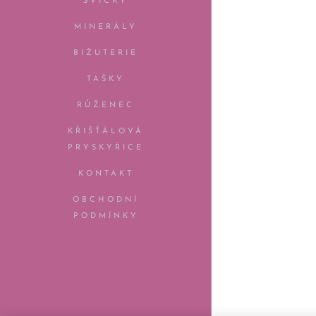
SVÍČKY
MINERÁLY
BIŽUTERIE
TAŠKY
RŮŽENEC
KŘIŠŤÁLOVÁ
PRYSKYŘICE
KONTAKT
OBCHODNÍ
PODMÍNKY