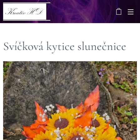
Svíčková kytice slunečnice