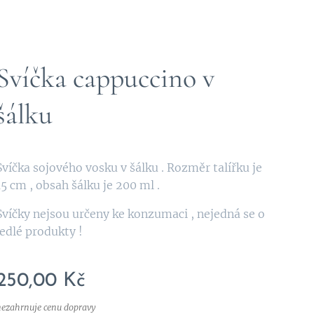
Svíčka cappuccino v
šálku
Svíčka sojového vosku v šálku . Rozměr talířku je
15 cm , obsah šálku je 200 ml .
Svíčky nejsou určeny ke konzumaci , nejedná se o
jedlé produkty !
250,00
Kč
nezahrnuje cenu dopravy