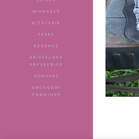
SVÍČKY
MINERÁLY
BIŽUTERIE
TAŠKY
RŮŽENEC
KŘIŠŤÁLOVÁ
PRYSKYŘICE
KONTAKT
OBCHODNÍ
PODMÍNKY