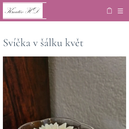
Svíčka v šálku květ