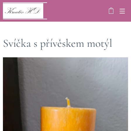
Svíčka s přívěskem motýl