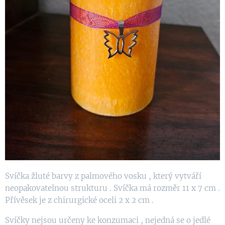
Svíčka žluté barvy z palmového vosku , který vytváří
neopakovatelnou strukturu . Svíčka má rozměr 11 x 7 cm .
Přívěsek je z chirurgické oceli 2 x 2 cm .
Svíčky nejsou určeny ke konzumaci , nejedná se o jedlé