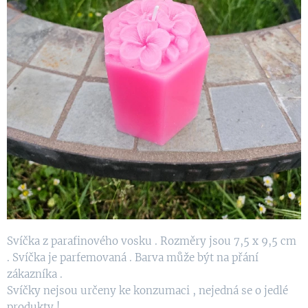
Svíčka z parafinového vosku . Rozměry jsou 7,5 x 9,5 cm
. Svíčka je parfemovaná . Barva může být na přání
zákazníka .
Svíčky nejsou určeny ke konzumaci , nejedná se o jedlé
produkty !