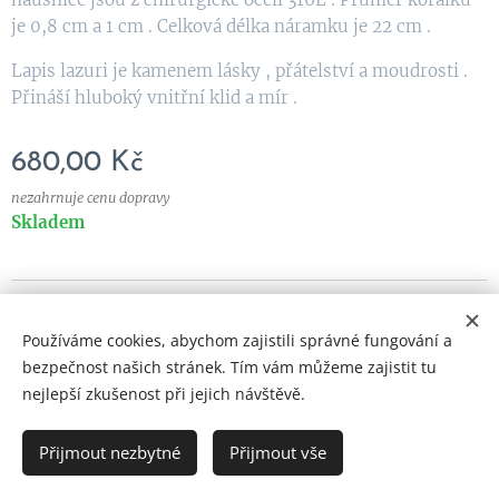
je 0,8 cm a 1 cm . Celková délka náramku je 22 cm .
Lapis lazuri je kamenem lásky , přátelství a moudrosti .
Přináší hluboký vnitřní klid a mír .
680,00
Kč
nezahrnuje cenu dopravy
Skladem
© 2023 Všechna práva vyhrazena
Používáme cookies, abychom zajistili správné fungování a
Vytvořeno službou
Webnode
Cookies
bezpečnost našich stránek. Tím vám můžeme zajistit tu
nejlepší zkušenost při jejich návštěvě.
Přijmout nezbytné
Přijmout vše
DO KOŠÍKU