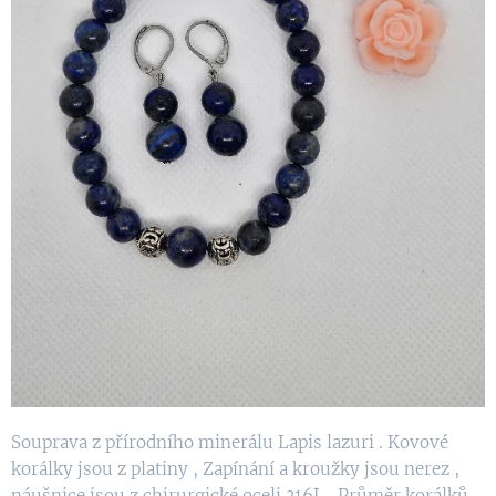
Souprava z přírodního minerálu Lapis lazuri . Kovové
korálky jsou z platiny , Zapínání a kroužky jsou nerez ,
náušnice jsou z chirurgické oceli 316L . Průměr korálků