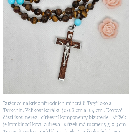
Růženec na krk z přírodních minerálů Tygří oko a
Tyrkenit . Velikost korálků je 0,8 cm a 0,4 cm . Kovové
části jsou nerez , církevní komponenty bižuterie . Křížek
je kombinací kovu a dřeva . Křížek má rozměr 5,5 x 3 cm .
Tyrkenit podporuje klid a spánek , Tygří oko je kámen