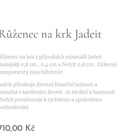
Růženec na krk Jadeit
Růženec na krk z přírodních minerálů Jadeit
malajský 0,8 cm , 0,4 cm a Nefrit 0,8 cm . Církevní
komponenty jsou bižuterie .
Jadeit přitahuje životní finanční hojnost a
pomáhá v kariérním životě . Je ideální k harmonii
.Nefrit povzbuzuje k rychlému a správnému
rozhodování.
710,00
Kč