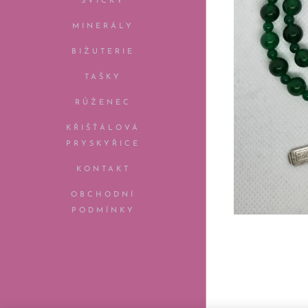
SVÍČKY
MINERÁLY
BIŽUTERIE
TAŠKY
RŮŽENEC
KŘIŠŤÁLOVÁ
PRYSKYŘICE
KONTAKT
OBCHODNÍ
PODMÍNKY