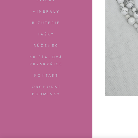
SVÍČKY
MINERÁLY
BIŽUTERIE
TAŠKY
RŮŽENEC
KŘIŠŤÁLOVÁ
PRYSKYŘICE
KONTAKT
OBCHODNÍ
PODMÍNKY