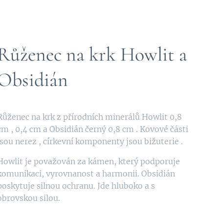
Růženec na krk Howlit a
Obsidián
Růženec na krk z přírodních minerálů Howlit 0,8
cm , 0,4 cm a Obsidián černý 0,8 cm . Kovové části
jsou nerez , církevní komponenty jsou bižuterie .
Howlit je považován za kámen, který podporuje
komunikaci, vyrovnanost a harmonii. Obsidián
poskytuje silnou ochranu. Jde hluboko a s
obrovskou silou.