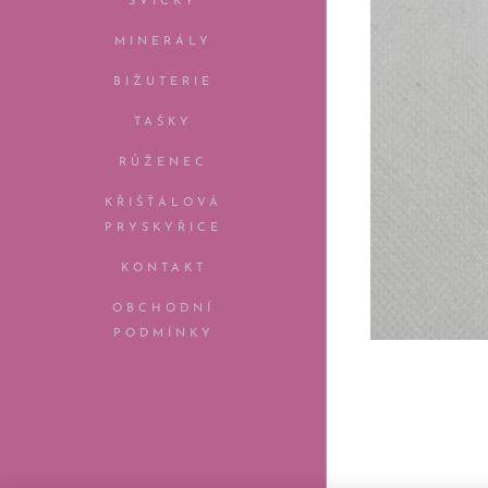
SVÍČKY
MINERÁLY
BIŽUTERIE
TAŠKY
RŮŽENEC
KŘIŠŤÁLOVÁ
PRYSKYŘICE
KONTAKT
OBCHODNÍ
PODMÍNKY