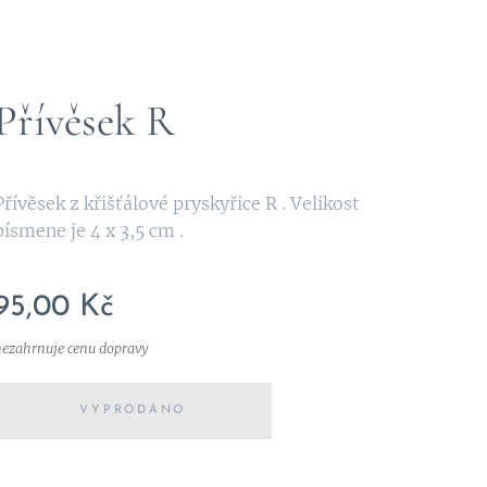
Přívěsek R
Přívěsek z křišťálové pryskyřice R . Velikost
písmene je 4 x 3,5 cm .
95,00
Kč
nezahrnuje cenu dopravy
VYPRODÁNO