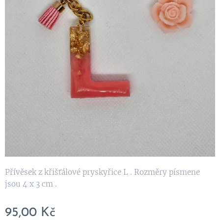
Přívěsek z křišťálové pryskyřice L . Rozměry písmene
jsou 4 x 3 cm .
95,00
Kč