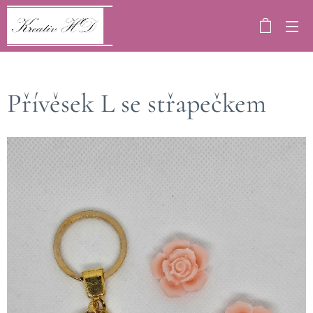
Přívěsek L se střapečkem