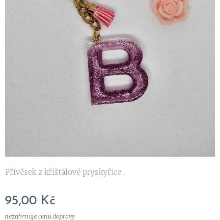
Přívěsek z křišťálové pryskyřice .
95,00
Kč
nezahrnuje cenu dopravy