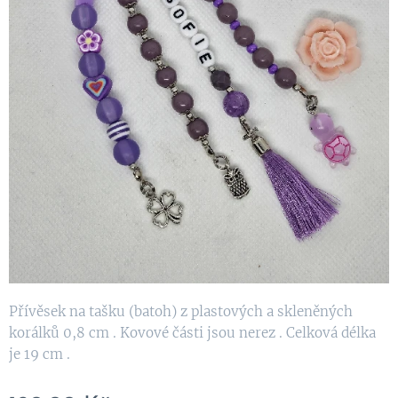
Přívěsek na tašku (batoh) z plastových a skleněných
korálků 0,8 cm . Kovové části jsou nerez . Celková délka
je 19 cm .