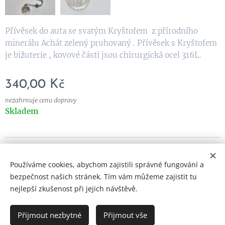
Přívěsek do auta se svatým Kryštofem z přírodního
minerálu Achát zelený pruhovaný . Přívěsek s Kryštofem
je bižuterie , kovové části jsou chirurgická ocel 316L.
340,00
Kč
nezahrnuje cenu dopravy
Skladem
© 2023 Všechna práva vyhrazena
Používáme cookies, abychom zajistili správné fungování a
Vytvořeno službou
Webnode
Cookies
bezpečnost našich stránek. Tím vám můžeme zajistit tu
nejlepší zkušenost při jejich návštěvě.
Přijmout nezbytné
Přijmout vše
DO KOŠÍKU