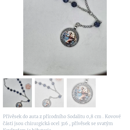
Přívěsek do auta z přírodního Sodalitu 0,8 cm . Kovové
části jsou chirurgická ocel 316 , přívěsek se svatým