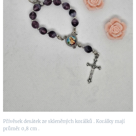
Přívěsek desátek ze skleněných korálků . Korálky mají
průměr 0,8 cm .