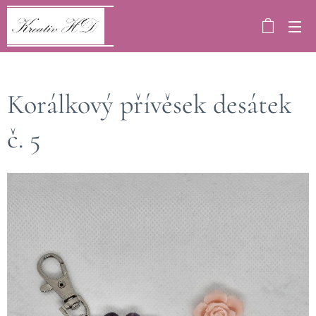
Korálkový přívěsek desátek
č. 5