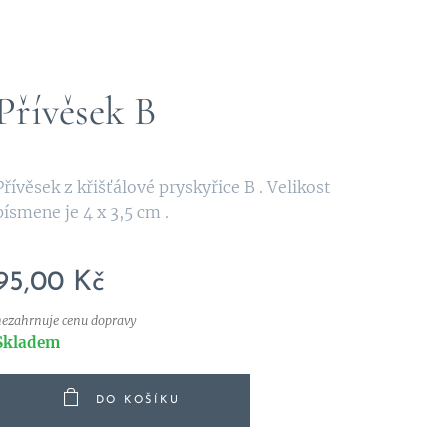
Přívěsek B
Přívěsek z křišťálové pryskyřice B . Velikost
písmene je 4 x 3,5 cm .
95,00
Kč
nezahrnuje cenu dopravy
Skladem
DO KOŠÍKU