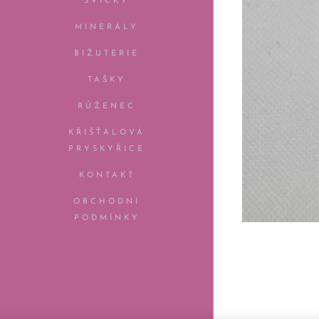
SVÍČKY
MINERÁLY
BIŽUTERIE
TAŠKY
RŮŽENEC
KŘIŠŤÁLOVÁ
PRYSKYŘICE
KONTAKT
OBCHODNÍ
PODMÍNKY