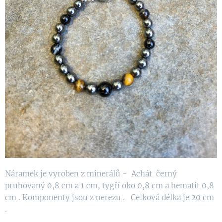
Náramek je vyroben z minerálů - Achát černý
pruhovaný 0,8 cm a 1 cm, tygří oko 0,8 cm a hematit 0,8
cm . Komponenty jsou z nerezu . Celková délka je 20 cm
.