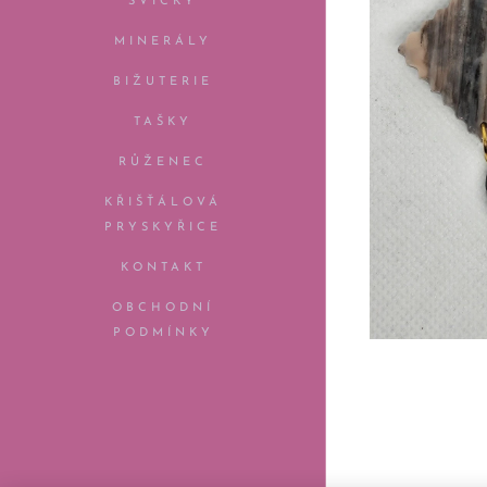
SVÍČKY
MINERÁLY
BIŽUTERIE
TAŠKY
RŮŽENEC
KŘIŠŤÁLOVÁ
PRYSKYŘICE
KONTAKT
OBCHODNÍ
PODMÍNKY