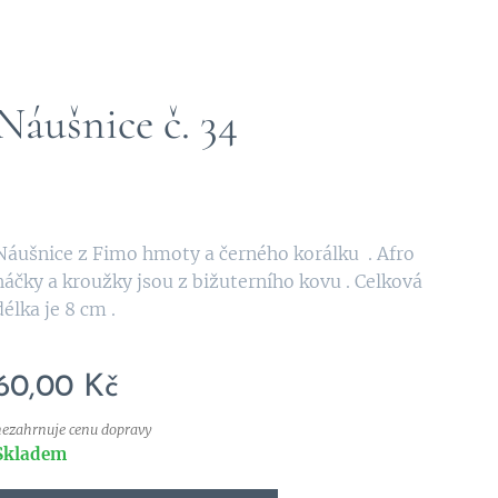
Náušnice č. 34
Náušnice z Fimo hmoty a černého korálku . Afro
háčky a kroužky jsou z bižuterního kovu . Celková
délka je 8 cm .
60,00
Kč
nezahrnuje cenu dopravy
Skladem