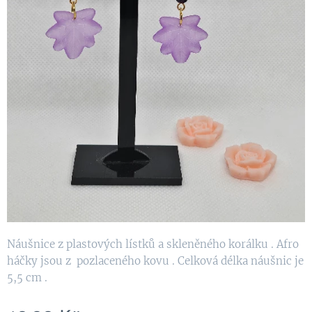
Náušnice z plastových lístků a skleněného korálku . Afro
háčky jsou z pozlaceného kovu . Celková délka náušnic je
5,5 cm .