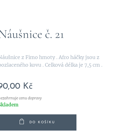
Náušnice č. 21
Náušnice z Fimo hmoty . Afro háčky jsou z
pozlaceného kovu . Celková délka je 7,5 cm .
90,00
Kč
nezahrnuje cenu dopravy
Skladem
DO KOŠÍKU