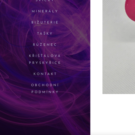
SVÍČKY
MINERÁLY
BIŽUTERIE
TAŠKY
RŮŽENEC
KŘIŠŤÁLOVÁ
PRYSKYŘICE
KONTAKT
OBCHODNÍ
PODMÍNKY