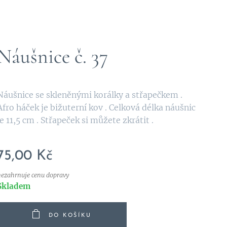
Náušnice č. 37
Náušnice se skleněnými korálky a střapečkem .
Afro háček je bižuterní kov . Celková délka náušnic
je 11,5 cm . Střapeček si můžete zkrátit .
75,00
Kč
nezahrnuje cenu dopravy
Skladem
DO KOŠÍKU