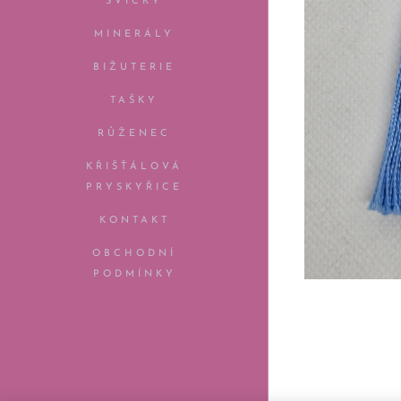
SVÍČKY
MINERÁLY
BIŽUTERIE
TAŠKY
RŮŽENEC
KŘIŠŤÁLOVÁ
PRYSKYŘICE
KONTAKT
OBCHODNÍ
PODMÍNKY