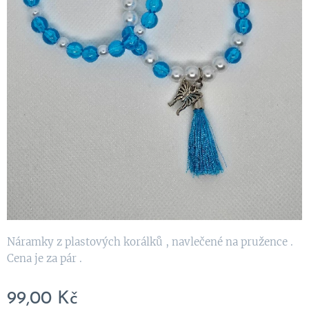
Náramky z plastových korálků , navlečené na pružence .
Cena je za pár .
99,00
Kč