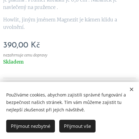
navlečený na pružence .
Howlit, jiným jménem Magnezit je kámen klidu a
uvolnění.
390,00
Kč
nezahrnuje cenu dopravy
Skladem
© 2023 Všechna práva vyhrazena
Používáme cookies, abychom zajistili správné fungování a
Vytvořeno službou
Webnode
Cookies
bezpečnost našich stránek. Tím vám můžeme zajistit tu
nejlepší zkušenost při jejich návštěvě.
Přijmout nezbytné
Přijmout vše
DO KOŠÍKU