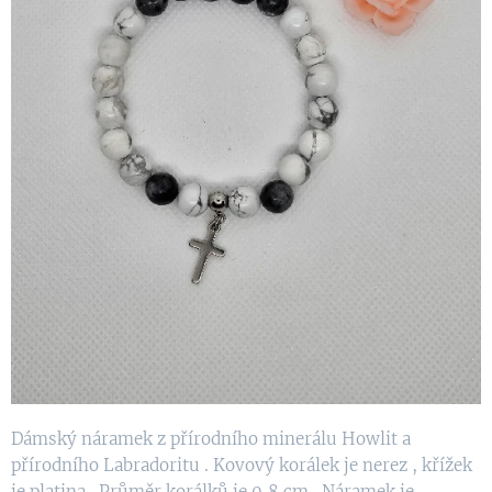
Dámský náramek z přírodního minerálu Howlit a
přírodního Labradoritu . Kovový korálek je nerez , křížek
je platina . Průměr korálků je 0,8 cm . Náramek je