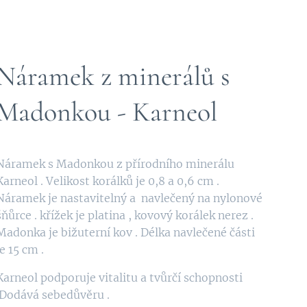
Náramek z minerálů s
Madonkou - Karneol
Náramek s Madonkou z přírodního minerálu
Karneol . Velikost korálků je 0,8 a 0,6 cm .
Náramek je nastavitelný a navlečený na nylonové
šňůrce . křížek je platina , kovový korálek nerez .
Madonka je bižuterní kov . Délka navlečené části
je 15 cm .
Karneol podporuje vitalitu a tvůrčí schopnosti
.Dodává sebedůvěru .