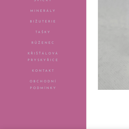
SVÍČKY
MINERÁLY
BIŽUTERIE
TAŠKY
RŮŽENEC
KŘIŠŤÁLOVÁ
PRYSKYŘICE
KONTAKT
OBCHODNÍ
PODMÍNKY