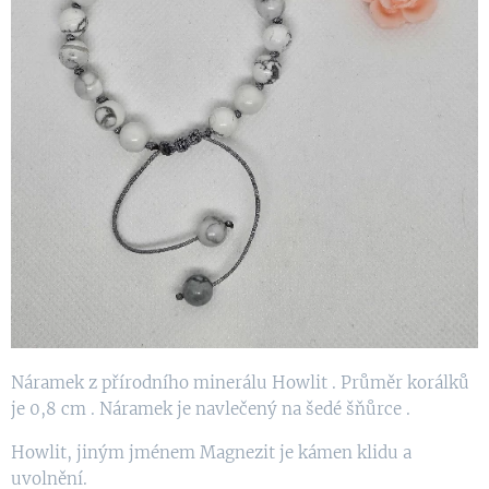
Náramek z přírodního minerálu Howlit . Průměr korálků
je 0,8 cm . Náramek je navlečený na šedé šňůrce .
Howlit, jiným jménem Magnezit je kámen klidu a
uvolnění.