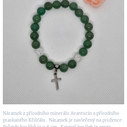
Náramek z přírodního minerálu Avanturin a přírodního
praskaného Křišťálu . Náramek je navlečený na pružence .
Průměr korálků je 0,8 cm . Kovový korálek je nerez ,