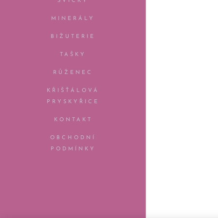
SVÍČKY
MINERÁLY
BIŽUTERIE
TAŠKY
RŮŽENEC
KŘIŠŤÁLOVÁ
PRYSKYŘICE
KONTAKT
OBCHODNÍ
PODMÍNKY