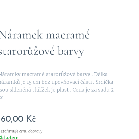
Náramek macramé
starorůžové barvy
Náramky macramé starorůžové barvy . Délka
náramků je 15 cm bez upevňovací části . Srdíčka
jsou skleněná , křížek je plast . Cena je za sadu 2
ks .
160,00
Kč
nezahrnuje cenu dopravy
Skladem