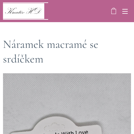
Náramek macramé se
srdíčkem