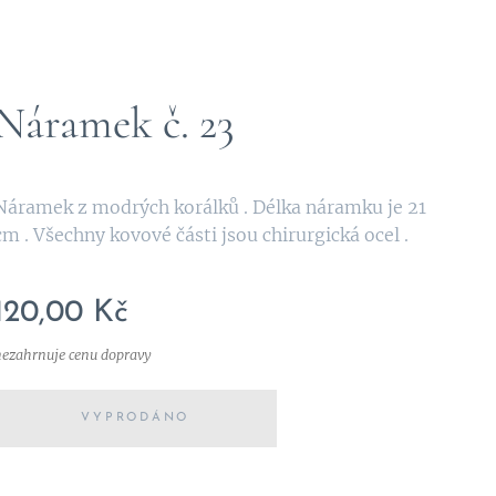
Náramek č. 23
Náramek z modrých korálků . Délka náramku je 21
cm . Všechny kovové části jsou chirurgická ocel .
120,00
Kč
nezahrnuje cenu dopravy
VYPRODÁNO