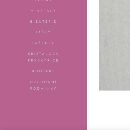
SVÍČKY
MINERÁLY
BIŽUTERIE
TAŠKY
RŮŽENEC
KŘIŠŤÁLOVÁ
PRYSKYŘICE
KONTAKT
OBCHODNÍ
PODMÍNKY