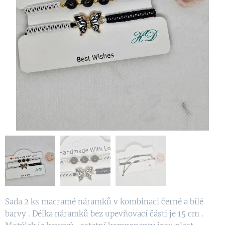
Sada 2 ks macramé náramků v kombinaci černé a bílé
barvy . Délka náramků bez upevňovací části je 15 cm .