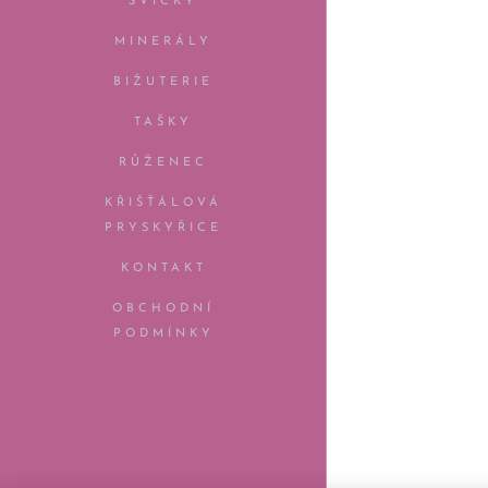
SVÍČKY
MINERÁLY
BIŽUTERIE
TAŠKY
RŮŽENEC
KŘIŠŤÁLOVÁ
PRYSKYŘICE
KONTAKT
OBCHODNÍ
PODMÍNKY