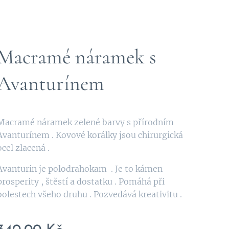
Macramé náramek s
Avanturínem
Macramé náramek zelené barvy s přírodním
Avanturínem . Kovové korálky jsou chirurgická
ocel zlacená .
Avanturin je polodrahokam . Je to kámen
prosperity , štěstí a dostatku . Pomáhá při
bolestech všeho druhu . Pozvedává kreativitu .