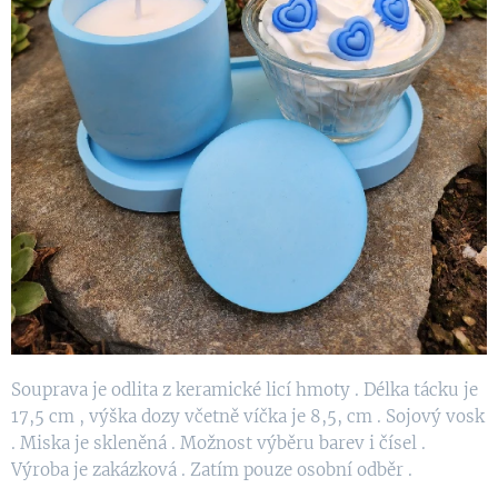
Souprava je odlita z keramické licí hmoty . Délka tácku je
17,5 cm , výška dozy včetně víčka je 8,5, cm . Sojový vosk
. Miska je skleněná . Možnost výběru barev i čísel .
Výroba je zakázková . Zatím pouze osobní odběr .