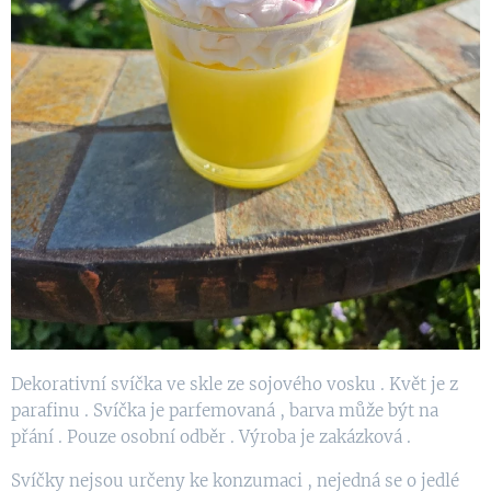
Dekorativní svíčka ve skle ze sojového vosku . Květ je z
parafinu . Svíčka je parfemovaná , barva může být na
přání . Pouze osobní odběr . Výroba je zakázková .
Svíčky nejsou určeny ke konzumaci , nejedná se o jedlé