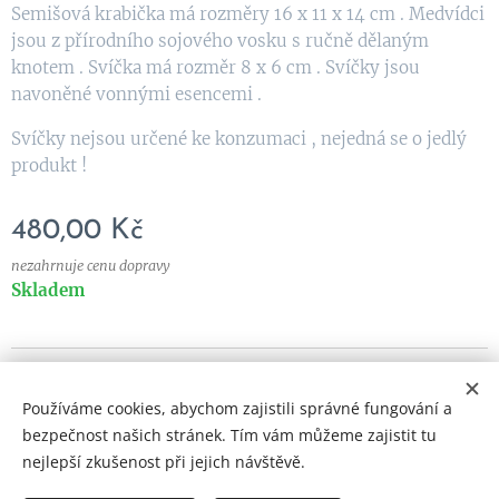
Semišová krabička má rozměry 16 x 11 x 14 cm . Medvídci
jsou z přírodního sojového vosku s ručně dělaným
knotem . Svíčka má rozměr 8 x 6 cm . Svíčky jsou
navoněné vonnými esencemi .
Svíčky nejsou určené ke konzumaci , nejedná se o jedlý
produkt !
480,00
Kč
nezahrnuje cenu dopravy
Skladem
© 2023 Všechna práva vyhrazena
Používáme cookies, abychom zajistili správné fungování a
Vytvořeno službou
Webnode
Cookies
bezpečnost našich stránek. Tím vám můžeme zajistit tu
nejlepší zkušenost při jejich návštěvě.